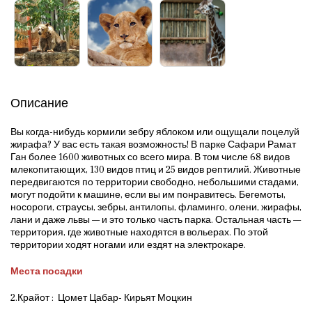
Описание
Вы когда-нибудь кормили зебру яблоком или ощущали поцелуй
жирафа? У вас есть такая возможность! В парке Сафари Рамат
Ган более 1600 животных со всего мира. В том числе 68 видов
млекопитающих, 130 видов птиц и 25 видов рептилий. Животные
передвигаются по территории свободно, небольшими стадами,
могут подойти к машине, если вы им понравитесь. Бегемоты,
носороги, страусы, зебры, антилопы, фламинго, олени, жирафы,
лани и даже львы — и это только часть парка. Остальная часть —
территория, где животные находятся в вольерах. По этой
территории ходят ногами или ездят на электрокаре.
Места посадки
2.Крайот : Цомет Цабар- Кирьят Моцкин