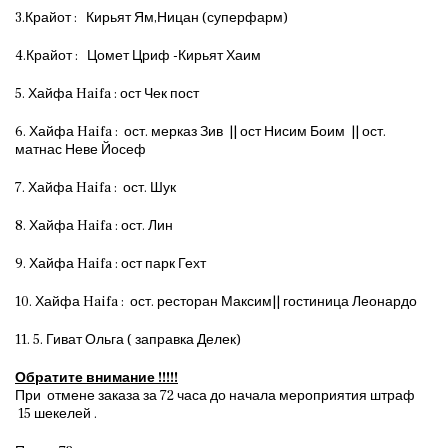
3.Крайот : Кирьят Ям,Ницан (суперфарм)
4.Крайот : Цомет Цриф -Кирьят Хаим
5. Хайфа Haifa : ост Чек пост
6. Хайфа Haifa : ост. мерказ Зив || ост Нисим Боим || ост.
матнас Неве Йосеф
7. Хайфа Haifa : ост. Шук
8. Хайфа Haifa : ост. Лин
9. Хайфа Haifa : ост парк Гехт
10. Хайфа Haifa : ост. ресторан Максим|| гостиница Леонардо
11. 5. Гиват Ольга ( заправка Делек)
Обратите внимание !!!!!
При отмене заказа за 72 часа до начала мероприятия штраф
15 шекелей .