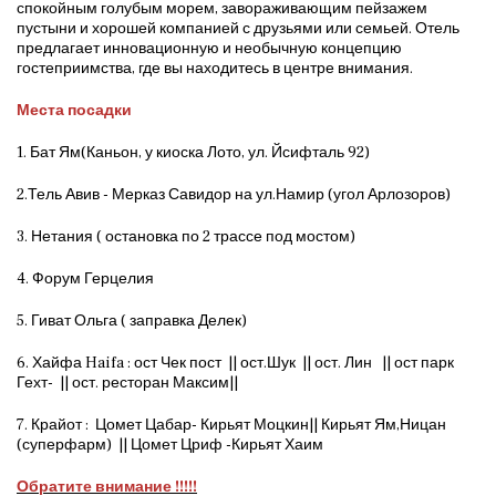
спокойным голубым морем, завораживающим пейзажем
пустыни и хорошей компанией с друзьями или семьей. Отель
предлагает инновационную и необычную концепцию
гостеприимства, где вы находитесь в центре внимания.
Места посадки
1. Бат Ям(Каньон, у киоска Лото, ул. Йсифталь 92)
2.Тель Авив - Мерказ Савидор на ул.Намир (угол Арлозоров)
3. Нетания ( остановка по 2 трассе под мостом)
4. Форум Герцелия
5. Гиват Ольга ( заправка Делек)
6. Хайфа Haifa : ост Чек пост || ост.Шук || ост. Лин || ост парк
Гехт- || ост. ресторан Максим||
7. Крайот : Цомет Цабар- Кирьят Моцкин|| Кирьят Ям,Ницан
(суперфарм) || Цомет Цриф -Кирьят Хаим
Обратите внимание !!!!!