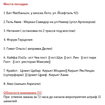
Места посадки
1. Бат Ям(Каньон, у киоска Лото, ул. Йсифталь 92)
2.Тель Авив - Мерказ Савидор на ул.Намир (угол Арлозоров)
3. Нетания ( остановка по 2 трассе под мостом)
4. Форум Герцелия
5. Гиват Ольга ( заправка Делек)
6. Хайфа Haifa : ост Чек пост || ост.Шук || ост. Лин || ост парк
Гехт- || ост. ресторан Максим||
7. Крайот : Цомет Цабар- Кирьят Моцкин|| Кирьят Ям,Ницан
(суперфарм) || Цомет Цриф -Кирьят Хаим
8. Акко (каньен Азриэли)
Обратите внимание !!!!!
При отмене заказа за 72 часа до начала мероприятия штраф 15
шекелей .