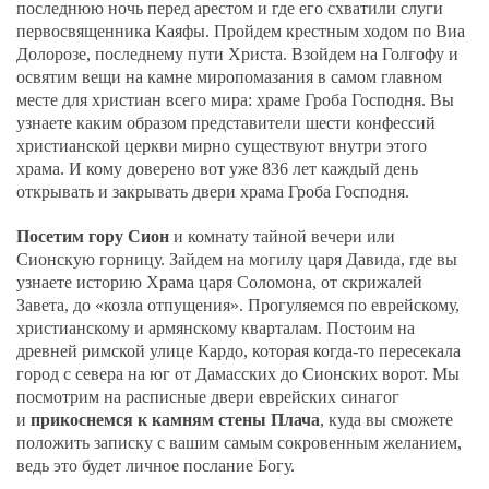
последнюю ночь перед арестом и где его схватили слуги
первосвященника Каяфы. Пройдем крестным ходом по Виа
Долорозе, последнему пути Христа. Взойдем на Голгофу и
освятим вещи на камне миропомазания в самом главном
месте для христиан всего мира: храме Гроба Господня. Вы
узнаете каким образом представители шести конфессий
христианской церкви мирно существуют внутри этого
храма. И кому доверено вот уже 836 лет каждый день
открывать и закрывать двери храма Гроба Господня.
Посетим гору Сион
и комнату тайной вечери или
Сионскую горницу. Зайдем на могилу царя Давида, где вы
узнаете историю Храма царя Соломона, от скрижалей
Завета, до «козла отпущения». Прогуляемся по еврейскому,
христианскому и армянскому кварталам. Постоим на
древней римской улице Кардо, которая когда-то пересекала
город с севера на юг от Дамасских до Сионских ворот. Мы
посмотрим на расписные двери еврейских синагог
и
прикоснемся к камням стены Плача
, куда вы сможете
положить записку с вашим самым сокровенным желанием,
ведь это будет личное послание Богу.