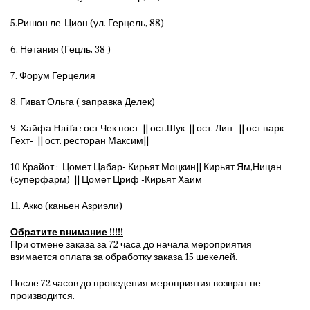
5.Ришон ле-Цион (ул. Герцель, 88)
6. Нетания (Гецль, 38 )
7. Форум Герцелия
8. Гиват Ольга ( заправка Делек)
9. Хайфа Haifa : ост Чек пост || ост.Шук || ост. Лин || ост парк
Гехт- || ост. ресторан Максим||
10 Крайот : Цомет Цабар- Кирьят Моцкин|| Кирьят Ям,Ницан
(суперфарм) || Цомет Цриф -Кирьят Хаим
11. Акко (каньен Азриэли)
Обратите внимание !!!!!
При отмене заказа за 72 часа до начала мероприятия
взимается оплата за обработку заказа 15 шекелей.
После 72 часов до проведения мероприятия возврат не
производится.