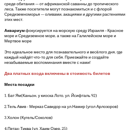
среде обитания — от африканской саванны до тропического
леса. Также посетители могут познакомиться и с флорой
Средиземноморья — оливами, акациями и другими растениями
этих мест.
Аквариум
фокусируется на морскую среду Израиля – Красное
море и Средиземное море, а также на Галилейском море и
Мертвое море
Это идеальное место для познавательного и весёлого дня, где
каждый найдёт что-то для себя. Приезжайте и создайте
незабываемые воспоминания вместе с нами!
Два платных входа включены в стоимость билетов
Места посадки
1. Бат Ям(Каньон, у киоска Лото, ул. Йсифталь 92)
2.Тель Авив - Мерказ Савидор на ул.Намир (угол Арлозоров)
3.Холон (Кугель/Соколов)
4.Петах-Тиква (ул. Хаим Озер, 25)