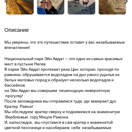
Описание
Мы уверены, что это путешествие оставит у вас незабываемые
впечатления!
Национальный парк Эйн Авдат — это одно из самых красивых
мест в пустыне Негев.
В парке Эйн Авдат протекает река Цин, которая, проходя по
равнине, обрушивается водопадом на дно узкого ущелья из
белых меловых пород и образует несколько водопадов и
бассейнов.
на Эйн Авдат мы совершим пешеходную невероятную
прогулку!
После заповедника мы отправимся туда, где замирает дух.
Кратер Рамон!
Мы обследуем кратер сверху и поднимемся на знаменитую
Верблюжью гору Мицпе Рамона.
И, напоследок, мы спустимся в сам кратер к знаменитой
цветной песочнице и насобираем себе незабываемые