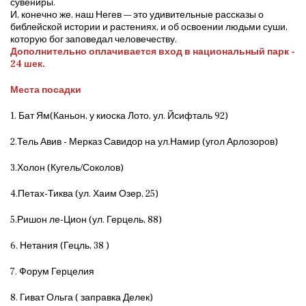
сувениры.
И, конечно же, наш Негев — это удивительные рассказы о
библейской истории и растениях, и об освоении людьми суши,
которую бог заповедал человечеству.
Дополнительно оплачивается вход
в национальный парк -
24 шек.
Места посадки
1. Бат Ям(Каньон, у киоска Лото, ул. Йсифталь 92)
2.Тель Авив - Мерказ Савидор на ул.Намир (угол Арлозоров)
3.Холон (Кугель/Соколов)
4.Петах-Тиква (ул. Хаим Озер, 25)
5.Ришон ле-Цион (ул. Герцель, 88)
6. Нетания (Гецль, 38 )
7. Форум Герцелия
8. Гиват Ольга ( заправка Делек)