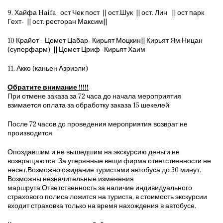
9. Хайфа Haifa : ост Чек пост || ост.Шук || ост. Лин || ост парк
Гехт- || ост. ресторан Максим||
10 Крайот : Цомет Цабар- Кирьят Моцкин|| Кирьят Ям,Ницан
(суперфарм) || Цомет Цриф -Кирьят Хаим
11. Акко (каньен Азриэли)
Обратите внимание !!!!!
При отмене заказа за 72 часа до начала мероприятия
взимается оплата за обработку заказа 15 шекелей.
После 72 часов до проведения мероприятия возврат не
производится.
Опоздавшим и не вышедшим на экскурсию деньги не
возвращаются. За утерянные вещи фирма ответственности не
несет.Возможно ожидание туристами автобуса до 30 минут.
Возможны незначительные изменения
маршрута.Ответственность за наличие индивидуального
страхового полиса ложится на туриста, в стоимость экскурсии
входит страховка только на время нахождения в автобусе.