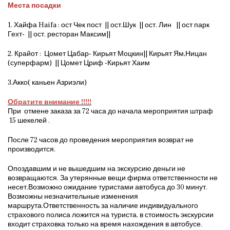
Места посадки
1. Хайфа Haifa : ост Чек пост || ост.Шук || ост. Лин || ост парк
Гехт- || ост. ресторан Максим||
2. Крайот : Цомет Цабар- Кирьят Моцкин|| Кирьят Ям,Ницан
(суперфарм) || Цомет Цриф -Кирьят Хаим
3.Акко( каньен Азриэли)
Обратите внимание !!!!!
При отмене заказа за 72 часа до начала мероприятия штраф
15 шекелей .
После 72 часов до проведения мероприятия возврат не
производится.
Опоздавшим и не вышедшим на экскурсию деньги не
возвращаются. За утерянные вещи фирма ответственности не
несет.Возможно ожидание туристами автобуса до 30 минут.
Возможны незначительные изменения
маршрута.Ответственность за наличие индивидуального
страхового полиса ложится на туриста, в стоимость экскурсии
входит страховка только на время нахождения в автобусе.