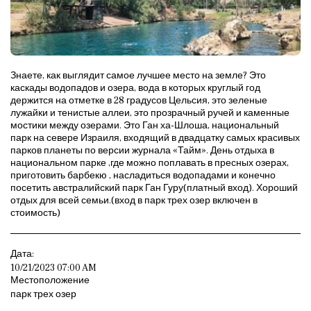
Знаете, как выглядит самое лучшее место на земле? Это
каскады водопадов и озера, вода в которых круглый год
держится на отметке в 28 градусов Цельсия, это зеленые
лужайки и тенистые аллеи, это прозрачный ручей и каменные
мостики между озерами. Это Ган ха-Шлоша, национальный
парк на севере Израиля, входящий в двадцатку самых красивых
парков планеты по версии журнала «Тайм». День отдыха в
национальном парке ,где можно поплавать в пресных озерах,
приготовить барбекю , насладиться водопадами и конечно
посетить австралийский парк Ган Гуру(платный вход). Хороший
отдых для всей семьи.(вход в парк трех озер включен в
стоимость)
Дата:
10/21/2023 07:00 AM
Местоположение
парк трех озер