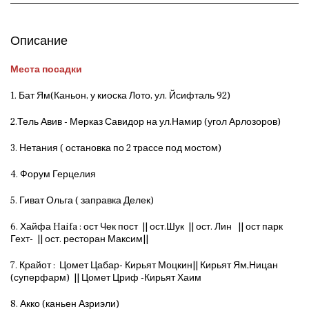
Описание
Места посадки
1. Бат Ям(Каньон, у киоска Лото, ул. Йсифталь 92)
2.Тель Авив - Мерказ Савидор на ул.Намир (угол Арлозоров)
3. Нетания ( остановка по 2 трассе под мостом)
4. Форум Герцелия
5. Гиват Ольга ( заправка Делек)
6. Хайфа Haifa : ост Чек пост || ост.Шук || ост. Лин || ост парк
Гехт- || ост. ресторан Максим||
7. Крайот : Цомет Цабар- Кирьят Моцкин|| Кирьят Ям,Ницан
(суперфарм) || Цомет Цриф -Кирьят Хаим
8. Акко (каньен Азриэли)