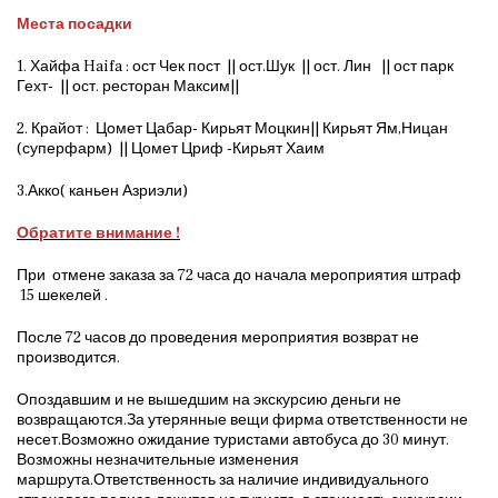
Места посадки
1. Хайфа Haifa : ост Чек пост || ост.Шук || ост. Лин || ост парк
Гехт- || ост. ресторан Максим||
2. Крайот : Цомет Цабар- Кирьят Моцкин|| Кирьят Ям,Ницан
(суперфарм) || Цомет Цриф -Кирьят Хаим
3.Акко( каньен Азриэли)
Обратите внимание !
При отмене заказа за 72 часа до начала мероприятия штраф
15 шекелей .
После 72 часов до проведения мероприятия возврат не
производится.
Опоздавшим и не вышедшим на экскурсию деньги не
возвращаются.За утерянные вещи фирма ответственности не
несет.Возможно ожидание туристами автобуса до 30 минут.
Возможны незначительные изменения
маршрута.Ответственность за наличие индивидуального