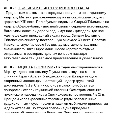
ДЕНЬ 2.
ТБИЛИСИ И ВЕЧЕР ГРУЗИНСКОГО ТАНЦА
-
Продолжим знакомство с городом и погуляем по старинному
кварталу Метехи, расположенному на высокой скале рядом с
церковью XIII века. Полюбуемся видом на Старый Тбилиси и на
квартал Абанотубани, известный своими серными источниками.
Вагончики канатной дороги поднимут нас к цитадели, где нас
ждет еще один прекрасный вид на город. Увидим Большую
Тбилисскую синагогу, построенную в начале XX века. Посетим
Национальную Галерею Грузии, где выставлены картины
знаменитого Нико Пиросмани. После короткого отдыха
отправимся в ресторан, где этим вечером нас ждет
зажигательное танцевальное представление и ужин с вином.
ДЕНЬ 3.
МЦХЕТА, БОРЖОМИ
- Сегодня мы отправляемся в
Мцхету - древнюю столицу Грузии, возникшую на месте
слияния Куры и Арагви. У подножия горы Джвари увидим
старинный монастырь – настоящий шедевр грузинской
архитектуры VII в. С этих склонов можно полюбоваться
панорамой старой грузинской столицы. Осмотрим святыню
грузинского народа – храм Светицховели, построенный в XI в.
Пройдем через красочные торговые ряды, заполненные
традиционными сувенирами и нашими любимыми пряностями
и деликатесами. Во второй половине дня приедем в
знаменитый город-курорт Боржоми. Погуляем по красивому