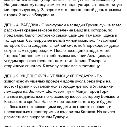
Национальному парку и сможем продегустировать знаменитую
минеральную воду. Завершим этот насыщенный день отдыхом
в горах. 2 ночи в Бакуриани.
ДЕНЬ 4.
ВАРДЗИА
-
О культурном наследии Грузии лучше всего
расскажет средневековое поселение Вардзиа, которое, по
преданию, было построено самой царицей Тамарой. Здесь в
толще скал был вырублен целый жилой комплекс, "квартиры"
которого были соединены тайной системой переходов и даже
секретным водопроводом. После посещения подземного
"города" остановимся в небольшом селении Ахалцихе, где
увидим древнюю крепость, памятник Царице Тамаре и
старинную синагогу. К вечеру вернемся в гостиницу.
ДЕНЬ 5.
УЩЕЛЬЕ КУРЫ, УПЛИСЦИХЕ, ГУДАУРИ
- По
живописному ущелью проедем вдоль русла реки Куры на
восток Грузии и остановимся в городе-крепости Уплисцихе,
лежащем на Великом Шелковом пути. Минуя город Гори,
начнем подниматься по красивому шоссе в сторону Большого
Кавказского хребта. На всем протяжении этого пути будем
любоваться потрясающими видами на горные вершины и
наслаждаться неповторимым колоритом Кавказа. На ночлег
разместимся в курортном Гудаури.