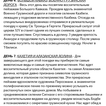
ДЕНЬ 6.
БОЛЬШОЙ КАВКАЗ, ВОЕННО-ГРУЗИНСКАЯ
ДОРОГА
-
Весь этот день мы посвятим восхитительным
пейзажам Большого Кавказа. Проедем вдоль знаменитой
Военно-Грузинской дороги и посетим селение Казбеги,
лежащее у подножия величественного Казбека. Отсюда на
специальных внедорожниках отправимся в увлекательную
поездку к храму Св. Троицы в Гергети. Прекрасный силуэт этой
церкви XIV в станет одним из лучших снимков, сделанных в
этом путешествии. Спустившись в долину, 3 увидим крепость
Ананури и продолжим путь в грузинскую столицу. После ужина
сможем погулять по красиво освещенному городу. Ночлег в
Тбилиси.
ДЕНЬ 7.
КАХЕТ
ИЯ И АЛАЗАНСКАЯ ДОЛИНА
- Для
завершающего дня этой поездки мы приберегли самые
живописные виды и самые лучшие впечатления. Нас ждет
восхитительный уголок области Кахетия – та самая Алазанская
долина, которая давно признана символом грузинского
виноделия и эталоном гостеприимства. Эти прекрасные
пейзажи вдохновляли художника Пиросмани, а знаменитое
полифоническое пение по-прежнему можно услышать из
распахнутых окон здешних домов. Мы побываем в
средневековом селении Сигнахи с его сторожевыми башнями и
восхитительными видами на долину, увидим монастырь Бодбе
и познакомимся с секретами грузинской кухни. Нас ждет обед в