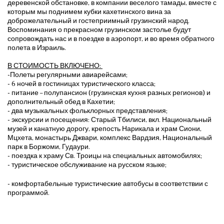
деревенской обстановке, в компании веселого тамады, вместе с
которым мы поднимем кубки кахетинского вина за
доброжелательный и гостеприимный грузинский народ.
Воспоминания о прекрасном грузинском застолье будут
сопровождать нас и в поездке в аэропорт, и во время обратного
полета в Израиль.
В СТОИМОСТЬ ВКЛЮЧЕНО:
-Полеты регулярными авиарейсами;
- 6 ночей в гостиницах туристического класса;
- питание – полупансион (грузинская кухня разных регионов) и
дополнительный обед в Кахетии;
- два музыкальных фольклорных представления;
- экскурсии и посещения: Старый Тбилиси, вкл. Национальный
музей и канатную дорогу, крепость Нарикала и храм Сиони,
Мцхета, монастырь Джвари, комплекс Вардзия, Национальный
парк в Боржоми, Гудаури.
- поездка к храму Св. Троицы на специальных автомобилях;
- туристическое обслуживание на русском языке;
- комфортабельные туристические автобусы в соответствии с
программой.