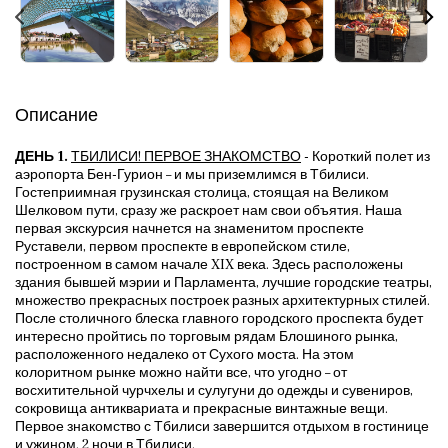
Описание
ДЕНЬ 1.
ТБИЛИСИ! ПЕРВОЕ ЗНАКОМСТВО
-
Короткий полет из
аэропорта Бен-Гурион – и мы приземлимся в Тбилиси.
Гостеприимная грузинская столица, стоящая на Великом
Шелковом пути, сразу же раскроет нам свои объятия. Наша
первая экскурсия начнется на знаменитом проспекте
Руставели, первом проспекте в европейском стиле,
построенном в самом начале XIX века. Здесь расположены
здания бывшей мэрии и Парламента, лучшие городские театры,
множество прекрасных построек разных архитектурных стилей.
После столичного блеска главного городского проспекта будет
интересно пройтись по торговым рядам Блошиного рынка,
расположенного недалеко от Сухого моста. На этом
колоритном рынке можно найти все, что угодно – от
восхитительной чурчхелы и сулугуни до одежды и сувениров,
сокровища антиквариата и прекрасные винтажные вещи.
Первое знакомство с Тбилиси завершится отдыхом в гостинице
и ужином. 2 ночи в Тбилиси.