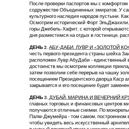
После проверки паспортов мы с комфортом 
содружестве Объединенных эмиратов. У сам
культурного наследия народов пустыни. Ка
Осмотрим исторический Форт ЭльДжахили, 
горы Джебель-Хафит, с которой открываются
дня разместимся на отдых в гостинице, рас
ДЕНЬ 2
.
АБУ-ДАБИ. ЛУВР И «ЗОЛОТОЙ КО
честь первого президента страны шейха За
расположен Лувр АбуДаби – единственный 
достоинств мы осмотрим коллекции приклад
затем позволим себе перерыв на чашку зол
посещением Президентского дворца Каср ал
закрывается и его посещение будет замене
ДЕНЬ 3
.
ДУБАЙ: МАРИНА И ВЕЧЕРНИЙ КР
главных торговых и финансовых центров мир
получаются отличные снимки. По монорельс
Палм-Джумейра – том самом, построенном в
чтобы увидеть весь искусственный архипела