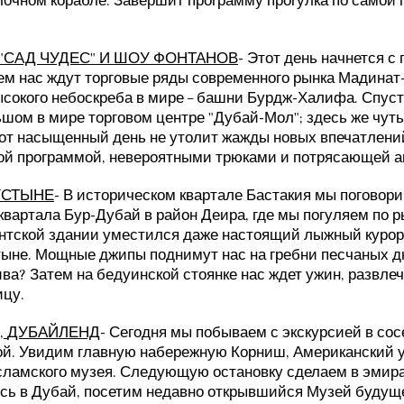
лочном корабле. Завершит программу прогулка по самой п
"САД ЧУДЕС" И ШОУ ФОНТАНОВ
- Этот день начнется с
ем нас ждут торговые ряды современного рынка Мадина
ысокого небоскреба в мире – башни Бурдж-Халифа. Спуст
ьшом в мире торговом центре "Дубай-Мол"; здесь же чу
от насыщенный день не утолит жажды новых впечатлений
ной программой, невероятными трюками и потрясающей 
УСТЫНЕ
- В историческом квартале Бастакия мы поговор
квартала Бур-Дубай в район Деира, где мы погуляем по р
гигантской здании уместился даже настоящий лыжный куро
не. Мощные джипы поднимут нас на гребни песчаных дюн
ива? Затем на бедуинской стоянке нас ждет ужин, развле
ицу.
,
ДУБАЙЛЕ
НД
- Сегодня мы побываем с экскурсией в со
ой. Увидим главную набережную Корниш, Американский у
Исламского музея. Следующую остановку сделаем в эмир
сь в Дубай, посетим недавно открывшийся Музей будуще