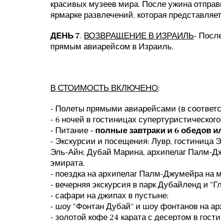
красивых музеев мира. После ужина отправ
ярмарке развлечений, которая представляет
ДЕНЬ 7
.
ВОЗВРАЩЕНИЕ В ИЗРАИЛЬ
- Посл
прямым авиарейсом в Израиль.
В СТОИМОСТЬ ВКЛЮЧЕНО
:
- Полеты прямыми авиарейсами (в соответс
- 6 ночей в гостиницах супертуристического
- Питание –
полные завтраки и 6 обедов и
- Экскурсии и посещения: Лувр, гостиница
Эль-Айн; Дубай Марина, архипелаг Палм-Дж
эмирата.
- поездка на архипелаг Палм-Джумейра на 
- вечерняя экскурсия в парк Дубайленд и "
- сафари на джипах в пустыне;
- шоу "Фонтан Дубай" и шоу фонтанов на ар
- золотой кофе 24 карата с десертом в гост