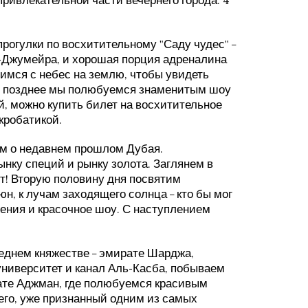
ривлекательной части вечернего города. 4
 прогулки по восхитительному "Саду чудес" –
т-Джумейра, и хорошая порция адреналина
имся с небес на землю, чтобы увидеть
ть позднее мы полюбуемся знаменитым шоу
, можно купить билет на восхитительное
акробатикой.
им о недавнем прошлом Дубая.
ынку специй и рынку золота. Заглянем в
рт! Вторую половину дня посвятим
, к лучам заходящего солнца – кто бы мог
чения и красочное шоу. С наступлением
седнем княжестве – эмирате Шарджа,
ниверситет и канал Аль-Касба, побываем
ате Аджман, где полюбуемся красивым
го, уже признанный одним из самых