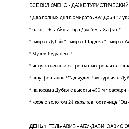
ВСЕ ВКЛЮЧЕНО - ДАЖЕ ТУРИСТИЧЕСКИЙ
* Два полных дня в эмирате Абу-Даби * Лув
* оазис Эль-Айн и гора Джебель-Хафит *
*эмират Дубай * эмират Шарджа * эмират А
* Музей будущего *
* искусственный остров и смотровая площа
* шоу фонтанов *Сад чудес *экскурсия в Ду
* панорама Дубая с высоты 450 м * сафари 
* кофе с золотом 24 карата в гостинице "Э
ДЕНЬ 1
.
ТЕЛЬ-АВИВ – АБУ-ДАБИ. ОАЗИС 