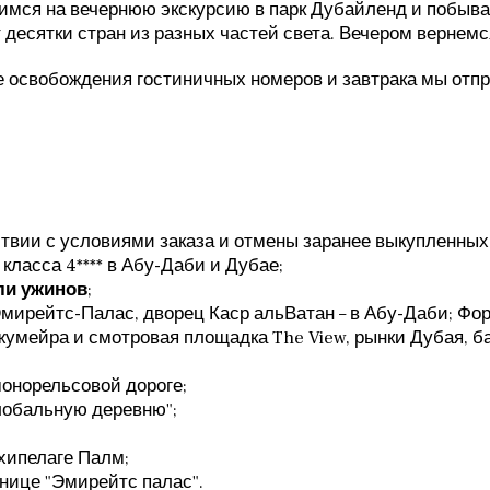
имся на вечернюю экскурсию в парк Дубайленд и побыва
 десятки стран из разных частей света. Вечером вернемс
е освобождения гостиничных номеров и завтрака мы отпр
твии с условиями заказа и отмены заранее выкупленных
 класса 4**** в Абу-Даби и Дубае;
ли ужинов
;
 Эмирейтс-Палас, дворец Каср альВатан – в Абу-Даби; Ф
умейра и смотровая площадка The View, рынки Дубая, б
монорельсовой дороге;
Глобальную деревню";
хипелаге Палм;
инице "Эмирейтс палас".