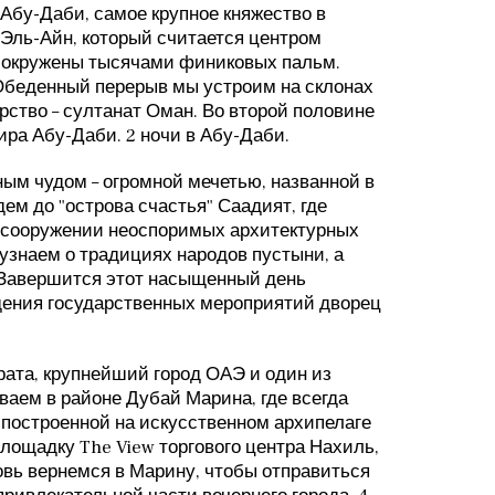
Абу-Даби, самое крупное княжество в
Эль-Айн, который считается центром
ти окружены тысячами финиковых пальм.
Обеденный перерыв мы устроим на склонах
рство – султанат Оман. Во второй половине
ира Абу-Даби. 2 ночи в Абу-Даби.
ым чудом – огромной мечетью, названной в
ем до "острова счастья" Саадият, где
м сооружении неоспоримых архитектурных
узнаем о традициях народов пустыни, а
. Завершится этот насыщенный день
дения государственных мероприятий дворец
рата, крупнейший город ОАЭ и один из
ваем в районе Дубай Марина, где всегда
 построенной на искусственном архипелаге
ощадку The View торгового центра Нахиль,
новь вернемся в Марину, чтобы отправиться