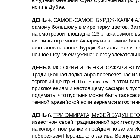
в чудный вечерний круиз с ужином на прогу
ночи в Дубае.
ДЕНЬ 4
.
САМОЕ-САМОЕ: БУРДЖ-ХАЛИФА,
самому большому в мире парку цветов. Зат
на смотровой площадке 125 этажа самого в
витрины огромного Аквариума в самом бол
фонтанов на фоне "Бурдж-Халифы. Если эт
ночное шоу "Жемчужина" с его увлекатель
ДЕНЬ 5
.
ИСТОРИЯ И РЫНКИ. САФАРИ В П
Традиционная лодка-абра перевезет нас из 
торговый центр Mall of Emirates – в этом 
приключениям и настоящему сафари в пусты
подумать, что пустыня может быть так крас
темной аравийской ночи вернемся в гостин
ДЕНЬ 6
.
ТРИ ЭМИРАТА, МУЗЕЙ БУДУЩЕГО
известном своей традиционной архитектур
на колоритном рынке и пройдем по залам 
побережьем Персидского залива. Вернувши