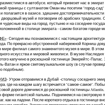
разместимся в автобусе, который привезет нас в эмират 
ой границы с султанатом Оман мы посетим "город-сад" 
к и полагается в оазисе, здешние достопримечательнос
дворцовый музей и поговорим об арабских традициях. 
 чудесные виды на город, пустыню и на соседнее госуда
положенной в столице эмирата – самом богатом городе м
ФЕ»
- Сегодня мы познакомимся с настоящим архитектурн
ида. По прекрасно обустроенной набережной Корниш доед
в мире филиал самого знаменитого музея в мире. В это
ного искусства и мировой живописи. В музее Наследия 
отого капучино в роскошной гостинице Эмирейтс-Палас
ь-Ватан и яркое светомузыкальное шоу (в случае прове
но подобным).
УИЗ
- Утром отправимся в Дубай –столицу соседнего эми
а, где на каждом шагу встречается "самое-самое". Побы
овой дороге домчимся до роскошной гостиницы Atlantis,
 форме гигантской пальмы. Поднимемся на смотровую пл
г, как на ладони. После короткого отдыха в гостинице в