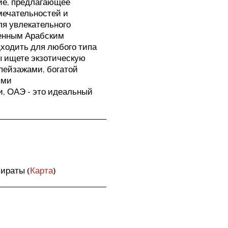
ие, предлагающее
ечательностей и
ля увлекательного
енным Арабским
дходить для любого типа
ы ищете экзотическую
пейзажами, богатой
ыми
, ОАЭ - это идеальный
ираты (
Карта
)