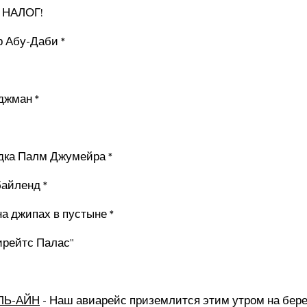
 НАЛОГ!
р Абу-Даби *
джман *
дка Палм Джумейра *
байленд *
на джипах в пустыне *
мирейтс Палас"
ЭЛЬ-АЙН
- Наш авиарейс приземлится этим утром на берег