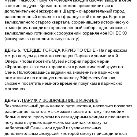
музей Пикассо), покупки – сегодня каждый сможет выбрать себе
занятие по душе. Кроме того, можно присоединиться к
дополнительной экскурсии в Шартр – очаровательный город,
расположенный недалеко от французской столицы. В центре
великолепного старого квартала, сохранившего историческую
атмосферу, находится прославленный собор – одно из самых
великолепных готических сооружений, охраняемое ЮНЕСКО
(экскурсия за дополнительную плату).
ДЕНЬ 6.
"СЕРДЦЕ" ГОРОДА, КРУИЗ ПО СЕНЕ
- На парижском
метро доедем до самого «сердца» Парижа и знаменитой
Оперы, чтобы посетить Музей истории парфюмерии
«Фрагонар», а затем отправиться в романтический круиз по
Сене. Полюбовавшись видами на знаменитые парижские
памятники и на стоящую неподалеку Эйфелеву башню,
сможем посвятить немного времени покупкам в парижских
магазинах.
ДЕНЬ 7.
ПАРИЖ И ВОЗВРАЩЕНИЕ В ИЗРАИЛЬ
-
Заключительный день нашего путешествия, насколько позволит
расписание полетов, мы сможем посвятить тому, что любим
больше всего: прогулкам по легендарным улицам и площадям,
покупкам в лучших парижских магазинах, отдыху на
набережной Сены – или одной из увлекательных
дополнительных экскурсий, к которой смогут присоединиться