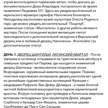
утром воспользуемся парижским метро, чтобы доехать до
монументального Дома Инвалидов, построенного во время
правления Людовика XIV. Здесь мы увидим высеченный из
карельского мрамора саркофаг Наполеона Бонапарта.
Неподалеку расположен музей скульптора Огюста Родена и
парк, где можно увидеть восхитительный "Поцелуй",
знаменитую статую «Мыслитель» и другие работы великого
мастера. После посещения музея желающие смогут
присоединиться к дополнительной экскурсии в Версальский
дворец или в любимый дворец Наполеона - Фонтенбло (за
дополнительную плату).
ДЕНЬ 3.
ДВОРЕЦ ШАНТИЛЬИ, ЛАТИНСКИЙ КВАРТАЛ
- После
завтрака в гостинице отправимся на туристическом автобусе в
северные предместья Парижа, где находится знаменитый
дворец Шантильи – великолепное сооружение эпохи
Возрождения, окруженный живописными садами. Помимо
поистине королевских интерьеров, дворец располагает одной
из ценнейших художественных коллекцией Франции с
шедеврами Рафаэля, Ван Дейка, Делакруа – а также богатой
частной библиотекой манускриптов и парком изумительной
красоты. Вторую половину дня проведем в Латинском квартале:
вспомним легендарных трех мушкетеров Дюма, увидим
Сорбонну и бульвар Сен-Мишель, знаменитые церкви
СенЖермен-де-Пре и Сен-Сюльпис.