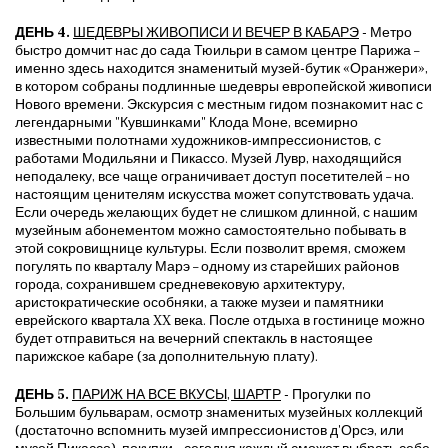
ДЕНЬ 4.
ШЕДЕВРЫ ЖИВОПИСИ И ВЕЧЕР В КАБАРЭ
- Метро
быстро домчит нас до сада Тюильри в самом центре Парижа –
именно здесь находится знаменитый музей-бутик «Оранжери»,
в котором собраны подлинные шедевры европейской живописи
Нового времени. Экскурсия с местным гидом познакомит нас с
легендарными "Кувшинками" Клода Моне, всемирно
известными полотнами художников-импрессионистов, с
работами Модильяни и Пикассо. Музей Лувр, находящийся
неподалеку, все чаще ограничивает доступ посетителей – но
настоящим ценителям искусства может сопутствовать удача.
Если очередь желающих будет не слишком длинной, с нашим
музейным абонементом можно самостоятельно побывать в
этой сокровищнице культуры. Если позволит время, сможем
погулять по кварталу Марэ – одному из старейших районов
города, сохранившем средневековую архитектуру,
аристократические особняки, а также музеи и памятники
еврейского квартала XX века. После отдыха в гостинице можно
будет отправиться на вечерний спектакль в настоящее
парижское кабаре (за дополнительную плату).
ДЕНЬ 5.
ПАРИЖ НА ВСЕ ВКУСЫ, ШАРТР
- Прогулки по
Большим бульварам, осмотр знаменитых музейных коллекций
(достаточно вспомнить музей импрессионистов д'Орсэ, или