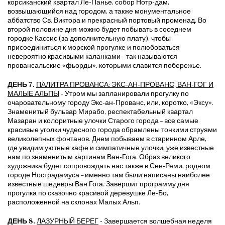
корсиканский квартал Ле-Панье, собор Нотр-дам,
возвышающийся над городом, а также монументальное
аббатство Св. Виктора и прекрасный портовый променад. Во
второй половине дня можно будет побывать в соседнем
городке Кассис (за дополнительную плату), чтобы
присоединиться к морской прогулке и полюбоваться
невероятно красивыми каланками – так называются
провансальские «фьорды», которыми славится побережье.
ДЕНЬ 7.
ПАЛИТРА ПРОВАНСА: ЭКС-АН-ПРОВАНС, ВАН-ГОГ И
МАЛЫЕ АЛЬПЫ
- Утром мы запланировали прогулку по
очаровательному городу Экс-ан-Прованс, или, коротко, «Эксу».
Знаменитый бульвар Мирабо, респектабельный квартал
Мазаран и колоритные улочки Старого города – все самые
красивые уголки чудесного города обрамлены тонкими струями
великолепных фонтанов. Днем побываем в старинном Арле,
где увидим уютные кафе и симпатичные улочки, уже известные
нам по знаменитым картинам Ван-Гога. Образ великого
художника будет сопровождать нас также в Сен-Реми, родном
городе Нострадамуса – именно там были написаны наиболее
известные шедевры Ван Гога. Завершит программу дня
прогулка по сказочно красивой деревушке Ле-Бо,
расположенной на склонах Малых Альп.
ДЕНЬ 8.
ЛАЗУРНЫЙ БЕРЕГ
- Завершается волшебная неделя