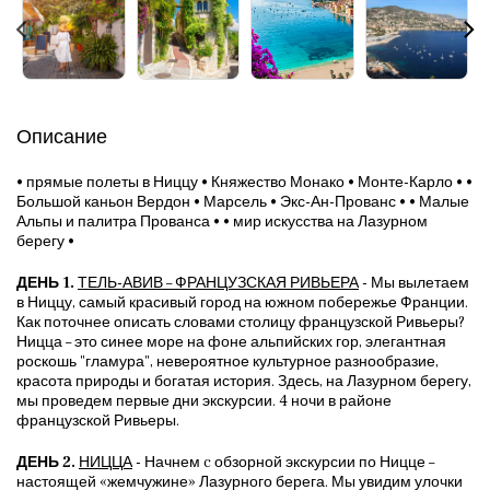
Описание
• прямые полеты в Ниццу • Княжество Монако • Монте-Карло • •
Большой каньон Вердон • Марсель • Экс-Ан-Прованс • • Малые
Альпы и палитра Прованса • • мир искусства на Лазурном
берегу •
ДЕНЬ 1.
ТЕЛЬ-АВИВ – ФРАНЦУЗСКАЯ РИВЬЕРА
- Мы вылетаем
в Ниццу, самый красивый город на южном побережье Франции.
Как поточнее описать словами столицу французской Ривьеры?
Ницца – это синее море на фоне альпийских гор, элегантная
роскошь "гламура", невероятное культурное разнообразие,
красота природы и богатая история. Здесь, на Лазурном берегу,
мы проведем первые дни экскурсии. 4 ночи в районе
французской Ривьеры.
ДЕНЬ 2.
НИЦЦА
- Начнем c обзорной экскурсии по Ницце –
настоящей «жемчужине» Лазурного берега. Мы увидим улочки