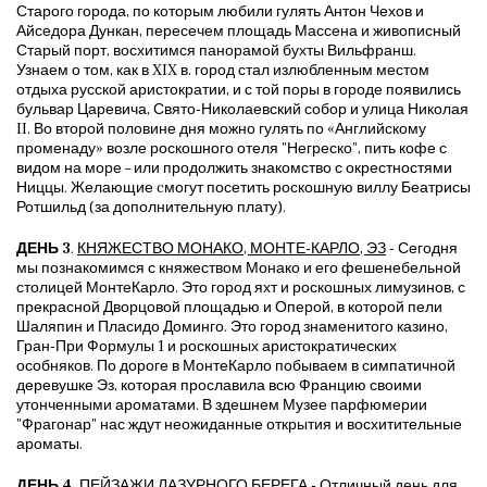
Старого города, по которым любили гулять Антон Чехов и
Айседора Дункан, пересечем площадь Массена и живописный
Старый порт, восхитимся панорамой бухты Вильфранш.
Узнаем о том, как в XIX в. город стал излюбленным местом
отдыха русской аристократии, и с той поры в городе появились
бульвар Царевича, Свято-Николаевский собор и улица Николая
II. Во второй половине дня можно гулять по «Английскому
променаду» возле роскошного отеля "Негреско", пить кофе с
видом на море – или продолжить знакомство с окрестностями
Ниццы. Желающие cмогут посетить роскошную виллу Беатрисы
Ротшильд (за дополнительную плату).
ДЕНЬ 3
.
КНЯЖЕСТВО МОНАКО, МОНТЕ-КАРЛО, ЭЗ
- Сегодня
мы познакомимся с княжеством Монако и его фешенебельной
столицей МонтеКарло. Это город яхт и роскошных лимузинов, с
прекрасной Дворцовой площадью и Оперой, в которой пели
Шаляпин и Пласидо Доминго. Это город знаменитого казино,
Гран-При Формулы 1 и роскошных аристократических
особняков. По дороге в МонтеКарло побываем в симпатичной
деревушке Эз, которая прославила всю Францию своими
утонченными ароматами. В здешнем Музее парфюмерии
"Фрагонар" нас ждут неожиданные открытия и восхитительные
ароматы.
ДЕНЬ 4.
ПЕЙЗАЖИ ЛАЗУРНОГО БЕРЕГА
- Отличный день для