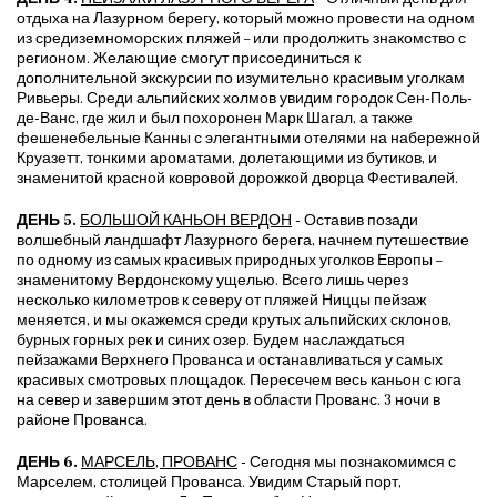
отдыха на Лазурном берегу, который можно провести на одном
из средиземноморских пляжей – или продолжить знакомство с
регионом. Желающие смогут присоединиться к
дополнительной экскурсии по изумительно красивым уголкам
Ривьеры. Среди альпийских холмов увидим городок Сен-Поль-
де-Ванс, где жил и был похоронен Марк Шагал, а также
фешенебельные Канны с элегантными отелями на набережной
Круазетт, тонкими ароматами, долетающими из бутиков, и
знаменитой красной ковровой дорожкой дворца Фестивалей.
ДЕНЬ 5.
БОЛЬШОЙ КАНЬОН ВЕРДОН
- Оставив позади
волшебный ландшафт Лазурного берега, начнем путешествие
по одному из самых красивых природных уголков Европы –
знаменитому Вердонскому ущелью. Всего лишь через
несколько километров к северу от пляжей Ниццы пейзаж
меняется, и мы окажемся среди крутых альпийских склонов,
бурных горных рек и синих озер. Будем наслаждаться
пейзажами Верхнего Прованса и останавливаться у самых
красивых смотровых площадок. Пересечем весь каньон с юга
на север и завершим этот день в области Прованс. 3 ночи в
районе Прованса.
ДЕНЬ 6.
МАРСЕЛЬ, ПРОВАНС
- Сегодня мы познакомимся с
Марселем, столицей Прованса. Увидим Старый порт,