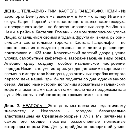
ДЕНЬ 1.
ТЕЛЬ-АВИВ - РИМ, КАСТЕЛЬ ГАНДОЛЬФО, НЕМИ
- Из
аэропорта Бен-Гурион мы вылетим в Рим – столицу Италии и
округа Лацио. Первый глоток настоящего итальянского воздуха
и прекрасного кофе - на берегах живописных озер Альбано и
Неми в районе Кастелли Романи - самом живописном уголке
Лацио, славящимся своими ягодами, фруктами, винам, рыбой и
виллами состоятельных горожан. Кастель Гандольфо - не
просто одна из жемчужин региона, но и летняя резиденция
понтификов с 1623 года. Классический папский дворец, узкие
улочки, самобытные кафетерии, завораживающие виды озера
Альбано сразу создадут особое итальянское настроение.
Городок Неми - это уже история, уводящая своими корнями во
времена императора Калигулы, два античных корабля которого
первого века нашей эры были подняты со дна одноименного
озера. Загадочные истории дополним ароматным итальянским
кофе и знаменитыми тарталетками, после чего продолжим наш
путь в Неаполь, в районе которого разместимся в отеле.
День 2.
НЕАПОЛЬ -
Этот день мы посвятим педантичному
знакомству с Неаполем - городом, безраздельно
властвовавшем на Средиземноморье в XVI в. Мы заглянем в
самое его сердце, посетим раззолоченные помпезные
интерьеры церкви Иль Джезу, пройдём по колоритной улице