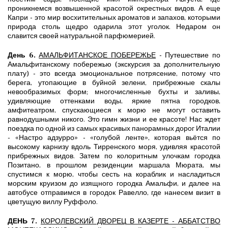
проникнемся возвышенной красотой окрестных видов. А еще
Капри - это мир восхитительных ароматов и запахов, которыми
природа столь щедро одарила этот уголок. Недаром он
славится своей натуральной парфюмерией.
День 6.
АМАЛЬФИТАНСКОЕ ПОБЕРЕЖЬЕ
- Путешествие по
Амальфитанскому побережью (экскурсия за дополнительную
плату) - это всегда эмоциональное потрясение, потому что
берега, утопающие в буйной зелени, прибрежные скалы
невообразимых форм; многочисленные бухты и заливы,
удивляющие оттенками воды, яркие пятна городков,
амфитеатром, спускающиеся к морю не могут оставить
равнодушными никого. Это гимн жизни и ее красоте! Нас ждет
поездка по одной из самых красивых панорамных дорог Италии
- «Настро адзурро» - «голубой ленте», которая вьётся по
высокому карнизу вдоль Тирренского моря, удивляя красотой
прибрежных видов. Затем по колоритным улочкам городка
Позитано, в прошлом резиденции маршала Мюрата, мы
спустимся к морю, чтобы сесть на кораблик и насладиться
морским круизом до изящного городка Амальфи, и далее на
автобусе отправимся в городок Равелло, где нанесем визит в
цветущую виллу Руффоло.
ДЕНЬ 7.
КОРОЛЕВСКИЙ ДВОРЕЦ В КАЗЕРТЕ - АББАТСТВО