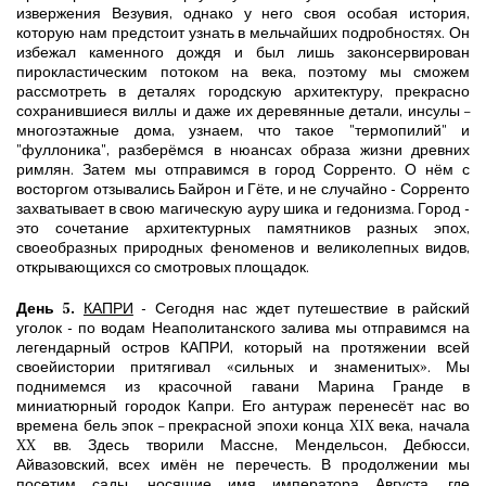
извержения Везувия, однако у него своя особая история,
которую нам предстоит узнать в мельчайших подробностях. Он
избежал каменного дождя и был лишь законсервирован
пирокластическим потоком на века, поэтому мы сможем
рассмотреть в деталях городскую архитектуру, прекрасно
сохранившиеся виллы и даже их деревянные детали, инсулы –
многоэтажные дома, узнаем, что такое "термопилий" и
"фуллоника", разберёмся в нюансах образа жизни древних
римлян. Затем мы отправимся в город Сорренто. О нём с
восторгом отзывались Байрон и Гёте, и не случайно - Сорренто
захватывает в свою магическую ауру шика и гедонизма. Город -
это сочетание архитектурных памятников разных эпох,
своеобразных природных феноменов и великолепных видов,
открывающихся со смотровых площадок.
День 5.
КАПРИ
- Сегодня нас ждет путешествие в райский
уголок - по водам Неаполитанского залива мы отправимся на
легендарный остров КАПРИ, который на протяжении всей
своейистории притягивал «сильных и знаменитых». Мы
поднимемся из красочной гавани Марина Гранде в
миниатюрный городок Капри. Его антураж перенесёт нас во
времена бель эпок – прекрасной эпохи конца XIX века, начала
XX вв. Здесь творили Массне, Мендельсон, Дебюсси,
Айвазовский, всех имён не перечесть. В продолжении мы
посетим сады, носящие имя императора Августа, где