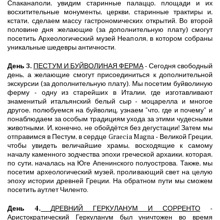
Спаканаполи, увидим старинные палаццо, площади и их
восхитительные монументы, церкви, старинные трактиры и,
кстати, сделаем массу гастрономических открытий. Во второй
половине дня желающие (за дополнительную плату) смогут
посетить Археологический музей Неаполя, в котором собраны
уникальные шедевры античности.
День 3.
ПЕСТУМ И БУЙВОЛИНАЯ ФЕРМА
- Сегодня свободный
день, а желающие смогут присоединиться к дополнительной
экскурсии (за дополнительную плату). Мы посетим буйволиную
ферму - одну из старейших в Италии, где изготавливают
знаменитый итальянский белый сыр - моцарелла и многое
другое, полюбуемся на буйволиц, узнаем "что, где и почему" и
понаблюдаем за особым традициям ухода за этими чудесными
животными. И, конечно, не обойдётся без дегустации! Затем мы
отправимся в Пестум, в сердце Graecia Magna - Великой Греции,
чтобы увидеть величайшие храмы, восходящие к самому
началу каменного зодчества эпохи греческой архаики, которая,
по сути, началась на Юге Апенинского полуострова. Также, мы
посетим археологический музей, проливающий свет на целую
эпоху истории древней Греции. На обратном пути мы сможем
посетить аутлет Чиленто.
День 4.
ДРЕВНИЙ ГЕРКУЛАНУМ И СОРРЕНТО
-
Аристократический Геркуланум был уничтожен во время