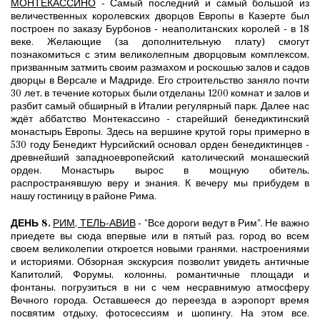
МОНТЕКАССИНО
- Самый последний и самый большой из
величественных королевских дворцов Европы в Казерте был
построен по заказу Бурбонов - неаполитанских королей - в 18
веке. Желающие (за дополнительную плату) смогут
познакомиться с этим великолепным дворцовым комплексом,
призванным затмить своим размахом и роскошью залов и садов
дворцы в Версале и Мадриде. Его строительство заняло почти
30 лет, в течение которых были отделаны 1200 комнат и залов и
разбит самый обширный в Италии регулярный парк. Далее нас
ждёт аббатство Монтекассино - старейший бенедиктинский
монастырь Европы. Здесь на вершине крутой горы примерно в
530 году Бенедикт Нурсийский основал орден бенедиктинцев -
древнейший западноевропейский католический монашеский
орден. Монастырь вырос в мощную обитель,
распространявшую веру и знания. К вечеру мы прибудем в
нашу гостиницу в районе Рима.
ДЕНЬ 8.
РИМ, ТЕЛЬ-АВИВ
- "Все дороги ведут в Рим". Не важно
приедете вы сюда впервые или в пятый раз, город во всем
своем великолепии откроется новыми гранями, настроениями
и историями. Обзорная экскурсия позволит увидеть античные
Капитолий, Форумы, колонны, романтичные площади и
фонтаны, погрузиться в ни с чем несравнимую атмосферу
Вечного города. Оставшееся до переезда в аэропорт время
посвятим отдыху, фотосессиям и шопингу. На этом все.