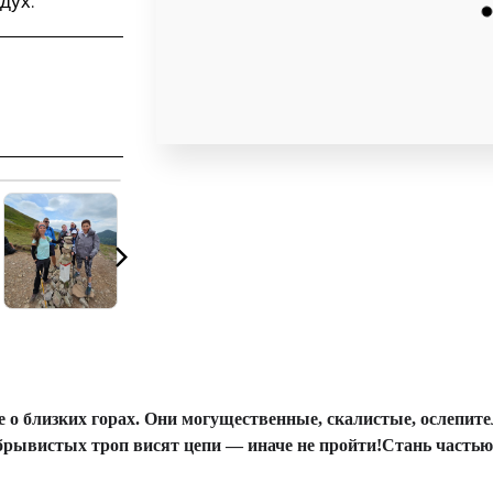
дух.
о близких горах. Они могущественные, скалистые, ослепите
 обрывистых троп висят цепи — иначе не пройти!Стань часть