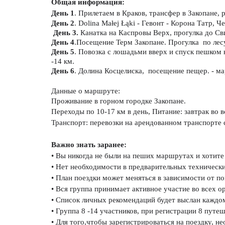
Общая информация: 
День 1
. Прилетаем в Краков, трансфер в Закопане,
День 2
. Dolina Małej Łąki - Гевонт - Корона Татр, 
День 3.
 Канатка на Каспровы Верх, прогулка до С
День 4
.Посещение Терм Закопане. Прогулка  по ле
День 5
. Повозка с лошадьми вверх и спуск пешком
-14 км.
День 6
. Долина Косцелиска,  посещение пещер. - м
Данные о маршруте:
Проживание в горном городке Закопане.  
Переходы по 10-17 км в день,
Питание: завтрак во в
Транспорт: перевозки на арендованном транспорте 
Важно знать заранее:
• Вы никогда не были на пеших маршрутах и хотите
• Нет необходимости в предварительных технически
• План поездки может меняться в зависимости от п
• Вся группа принимает активное участие во всех о
• Список личных рекомендаций будет выслан каждо
• Группа 8 -14 участников, при регистрации 8 путе
• Для того,чтобы зарегистрироваться на поездку, н