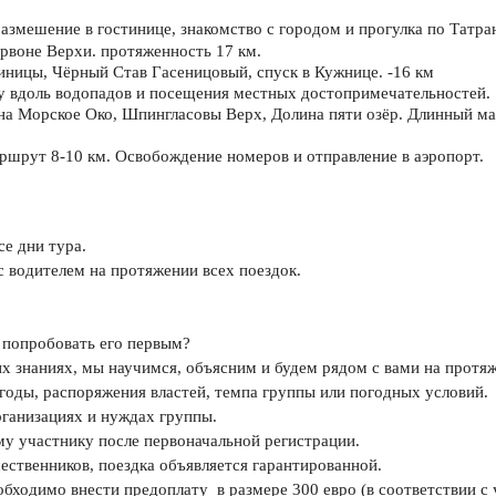
 размешение в гостинице, знакомство с городом и прогулка по Татр
Червоне Верхи. протяженность 17 км.
виницы, Чёрный Став Гасеницовый, спуск в Кужнице. -16 км
су вдоль водопадов и посещения местных достопримечательностей.
 на Морское Око, Шпингласовы Верх, Долина пяти озёр. Длинный м
аршрут 8-10 км. Освобождение номеров и отправление в аэропорт.
се дни тура. 
с водителем на протяжении всех поездок. 
 попробовать его первым? 
х знаниях, мы научимся, объясним и будем рядом с вами на протяж
огоды, распоряжения властей, темпа группы или погодных условий. 
рганизациях и нуждах группы. 
му участнику после первоначальной регистрации.
шественников, поездка объявляется гарантированной.  
еобходимо внести предоплату  в размере 300 евро (в соответствии с