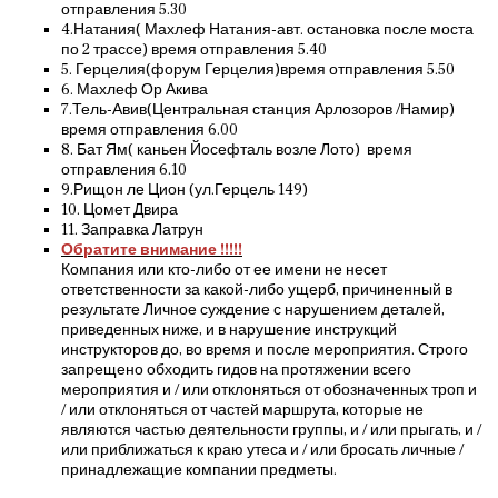
отправления 5.30
4.Натания( Махлеф Натания-авт. остановка после моста
по 2 трассе) время отправления 5.40
5. Герцелия(форум Герцелия)время отправления 5.50
6. Махлеф Ор Акива
7.Тель-Авив(Центральная станция Арлозоров /Намир)
время отправления 6.00
8. Бат Ям( каньен Йосефталь возле Лото) время
отправления 6.10
9.Рищон ле Цион (ул.Герцель 149)
10. Цомет Двира
11. Заправка Латрун
Обратите внимание !!!!!
Компания или кто-либо от ее имени не несет
ответственности за какой-либо ущерб, причиненный в
результате Личное суждение с нарушением деталей,
приведенных ниже, и в нарушение инструкций
инструкторов до, во время и после мероприятия. Строго
запрещено обходить гидов на протяжении всего
мероприятия и / или отклоняться от обозначенных троп и
/ или отклоняться от частей маршрута, которые не
являются частью деятельности группы, и / или прыгать, и /
или приближаться к краю утеса и / или бросать личные /
принадлежащие компании предметы.