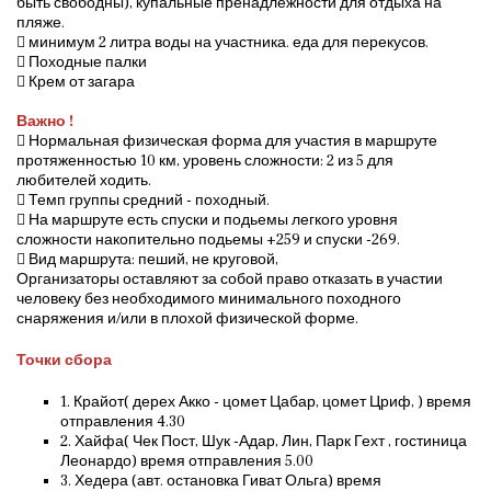
быть свободны), купальные пренадлежности для отдыха на
пляже.
 минимум 2 литра воды на участника. еда для перекусов.
 Походные палки
 Крем от загара
Важно !
 Нормальная физическая форма для участия в маршруте
протяженностью 10 км, уровень сложности: 2 из 5 для
любителей ходить.
 Темп группы средний - походный.
 На маршруте есть спуски и подьемы легкого уровня
сложности накопительно подьемы +259 и спуски -269.
 Вид маршрута: пеший, не круговой,
Организаторы оставляют за собой право отказать в участии
человеку без необходимого минимального походного
снаряжения и/или в плохой физической форме.
Точки сбора
1. Крайот( дерех Акко - цомет Цабар, цомет Цриф, ) время
отправления 4.30
2. Хайфа( Чек Пост, Шук -Адар, Лин, Парк Гехт , гостиница
Леонардо) время отправления 5.00
3. Хедера (авт. остановка Гиват Ольга) время